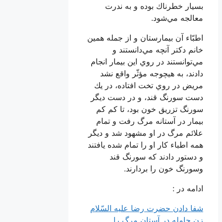
بسيار خطرناك بوده و به ندرت
معالجه مي‌شود.
اطبّاء آن بيمارستان و از جمله همين
خانم دكتر آنچه مي‌دانستند و
مي‌توانستند در روي اين بيمار انجام
دادند، به هيچوجه مؤثّر واقع نشد
مريض در روي تخت افتاده، در يك
دست سورنگ قند، و در دست ديگر
سورنگ تزريق خون بود، تا كم كم
بيمار در آستانه مرگ رفت و تمام
علائم مرگ در او مشهود شد و ديگر
همه اطباء كار او را تمام شده يافتند
و دستور دادند كه سورنگ قند
وسورنگ خون را بردارند.
ادامه در :
شفا دادن حضرت رضا عليه السّلام
زن حامله در آستان مرگ را