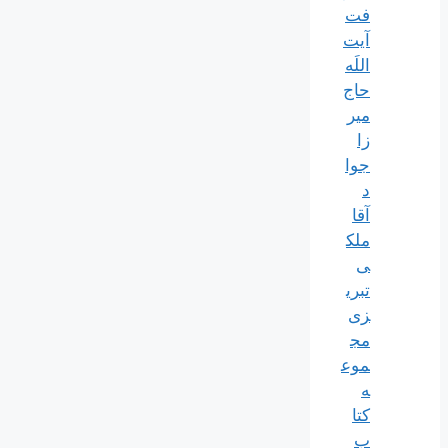
فت
آیت
اللَه
حاج
میر
زا
جوا
د
آقا
ملک
ی
تبری
زی
مج
موع
ه
کتا
ب