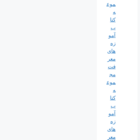
موع
ه
کتا
ب
آمو
زه
های
معر
فت
مج
موع
ه
کتا
ب
آمو
زه
های
معر