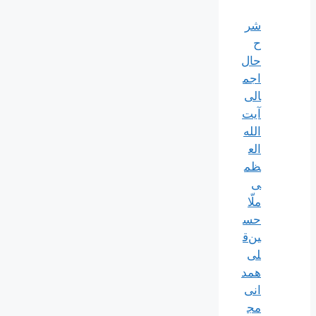
شر
ح
حال
اجم
الی
آیت‌
الله‌
الع
ظم
ی
ملّا
حس
ین‌ق
لی
همد
انی
مج