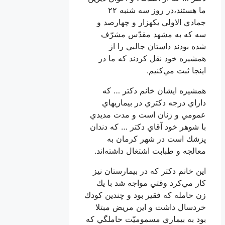
ما هستند،در روز سه شنبه ٢٢
جمادي الاولي يكهزار و چهارصد و
سه كه به مشهد مقدّس مشرّف
شده بودند داستان جالبي را از
همشيره خود نقل كردند كه ما در
اينجا ثبت مي‌كنيم.
همشيره ايشان خانم دكتر … كه
داراي درجه دكتري در بيماريهاي
عمومي و زنان است و مدت مديدي
با شوهر خود آقاي دكتر … كه دندان
پزشك است در شهر كرمان به
معالجه و طبابت اشتغال داشته‌اند.
اين خانم دكتر كه در بيمارستان نيز
كار مي‌كرد وقتي مواجه شد با يك
زن حامله كه فقير بود و چندين كودك
خردسال داشت و اين مريض مبتلا
بود به بيماري مسموميّت حاملگي كه