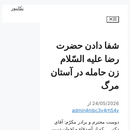
رش
نکانیوز
ه
فهرست
حتوا
شفا دادن حضرت
رضا عليه السّلام
زن حامله در آستان
مرگ
24/05/2026
از
admin4mbc3y4rh54y
دوست محترم و برادر مكرّم: آقاي
دكتر … كه از أصدقاء و اخوان ديرين