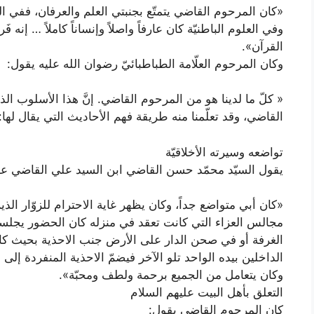
«كان المرحوم القاضي يتمتّع بجنبتي العلم والعرفان، ففي العلو
وفي العلوم الباطنيّة كان عارفاً واصلاً وإنساناً كاملاً … إنه
القرآن».
وكان المرحوم العلّامة الطباطبائيّ رضوان الله عليه يقول:
« كلّ ما لدينا هو من المرحوم القاضي. إنَّ هذا الأسلوب الذي
القاضي، وقد تعلّمنا منه طريقة فهم الأحاديث التي يقال لها
تواضعه وسيرته الأخلاقيّة
يقول السيّد محمّد حسن القاضي ابن السيد علي القاضي عن
«كان أبي متواضع جداً، وكان يظهر غاية الاحترام للزوّار الذي
مجالس العزاء التي كانت تعقد في منزله كان الحضور يجلس
الغرفة أو في صحن الدار على الأرض جنب الاحذية بحيث كا
الداخلين بيده الواحد تلو الآخر فيضمّ الاحذية المنفردة إلى م
وكان يتعامل من الجميع برحمة ولطف ومحبّة».
التعلق بأهل البيت عليهم السلام
كان المرحوم القاضي يقول: