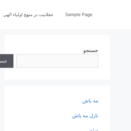
رش
ه
Sample Page
عقلانیت در منهج اولیاء الهی
حتوا
جستجو
جست
مه پاش
نازل مه پاش
سئو