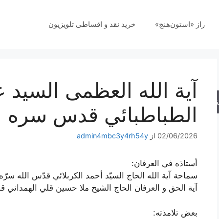
راز «استون‌هنج»
خرید نقد و اقساطی تلویزیون
آية الله العظمى السيد 
جو
الطباطبائي قدس سره
02/06/2026
از
admin4mbc3y4rh54y
أستاذه في العرفان:
سماحة آية ‌الله الحاج السيّد أحمد الكربلائي قدّس الله سرّ
آية الحق و العرفان الحاج الشيخ ملا حسين قلي الهمداني
بعض تلامذته: