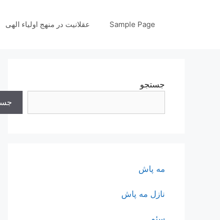
رش
ه
Sample Page
عقلانیت در منهج اولیاء الهی
حتوا
جستجو
جست
مه پاش
نازل مه پاش
سئو