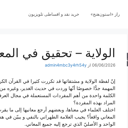
راز «استون‌هنج»
خرید نقد و اقساطی تلویزیون
الولاية – تحقيق في المع
جو
06/06/2026
از
admin4mbc3y4rh54y
إنّ لفظة الولاية و مشتقاتها قد تكررت كثيرا في القرآن ال
المهمة جدًّا خصوصًا أنّها وردت في حديث الغدير، وغيره م
الكلمة واحدة من أهم المفردات المستعملة في مجال العرفان 
المراد بهذه المفردة؟
اختلف العلماء في معناها، وبعضهم أرجع معانيها إلى ما يقر
المعاني واقعاً؟ يجيب العلامة الطهراني بالنفي و يبيّن في هذا
الواحد و الأصليّ الذي ترجع إليه جميع المعاني.