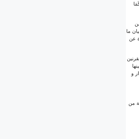
مَا
ن
ان ما
ة عن
قرنين
نها
ر و
ة من