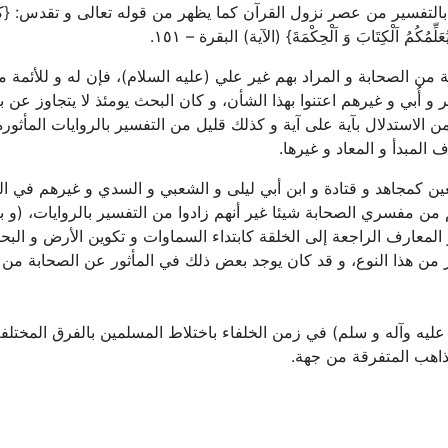
 بالتفسير من عصر نزول القرآن كما يظهر من قوله تعالى و تقدس:
{كَ
عَلِّمُكُمُ اَلْكِتَابَ وَ اَلْحِكْمَةَ}
(الآية) البقرة – ١٥١.
ن الصحابة و المراد بهم غير علي (علیه السلام)، فإن له و للأئمة م
 أُبي و غيرهم اعتنوا بهذا الشأن، و كان البحث يومئذ لا يتجاوز عن بي
من الاستدلال بآية على آية و كذلك قليل من التفسير بالروايات المأثور
المبدأ و المعاد و غيرها.
ن كمجاهد و قتادة و ابن أبي ليلى و الشعبي و السدي و غيرهم في ال
من مفسري الصحابة شيئا غير أنهم زادوا من التفسير بالروايات، (و بي
لمعارف الراجعة إلى الخلقة كابتداء السماوات و تكوين الأرض و البحا
خر من هذا النوع، و قد كان يوجد بعض ذلك في المأثور عن الصحابة من
عليه وآله و سلم) في زمن الخلفاء باختلاط المسلمين بالفرق المختلف
لمذاهب المتفرقة من جهة.