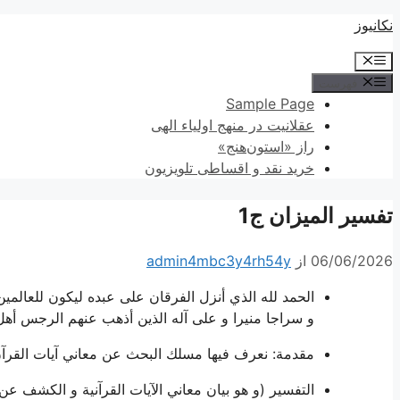
پرش
نکانیوز
به
فهرست
محتوا
فهرست
Sample Page
عقلانیت در منهج اولیاء الهی
راز «استون‌هنج»
خرید نقد و اقساطی تلویزیون
تفسير الميزان ج1
06/06/2026
از
admin4mbc3y4rh54y
الحمد لله الذي أنزل الفرقان على عبده ليكون للعالمين 
و سراجا منيرا و على آله الذين أذهب عنهم الرجس أهل
مقدمة:
نعرف فيها مسلك البحث عن معاني آيات القرآن 
التفسير (و هو بيان معاني الآيات القرآنية و الكشف عن 