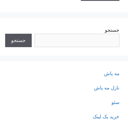
جستجو
جستجو
مه پاش
نازل مه پاش
سئو
خرید بک لینک