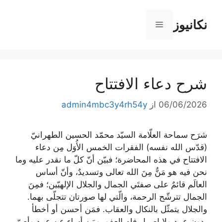
رش
ه
نکانیوز
فهرست
حتوا
شرح دعاء الافتتاح
06/06/2026
از
admin4mbc3y4rh54y
شرَح سماحة العلّامة السيّد محمّد الحسين الطهرانيّ
(قدّس الله نفسه) الفقرات الخمس الأُوَل مِن دعاء
الافتتاح في هذه المحاضرة؛ فبيّن أنّ كلّ ما نقدر عليه وما
نحن فيه هو مَنٌّ مِنَ الله تعالى وتسديدٌ، وأنّ أساس
العالَم قائمٌ على صفتَي الجمال والجلال الإلهيّين؛ فمِنَ
الجمال تترشّح الرحمة، والّتي لها صورتان تتجلّى بهما.
والجلال يتمثّل بالنكال والعقاب. فمَن أحسن أو أخطأ
بدون عمدٍ ولا إصرارٍ فله العفو، ومَن أساء عن عمد وأصرّ