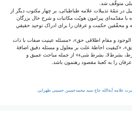
ایلی متوقّف شد.
در تتمّۀ تذییلات علامه طباطبائی، بر چهار مکتوب دیگر از
 با مقدّمه‌ای پیرامون هویّت مکاتبات و شرح حال بزرگان
ته و محقّقین حکمت و عرفان را برای ادراک توحید حقیقیِ
وجود و مقام اطلاقی حق»، «مسئله عینیت صفات با ذات
حق»، «کیفیت احاطۀ علت بر معلول و مسئله دقیق اضافۀ
شرط، بشرط‌لا، بشرط شیء» از جمله مباحث عمیق و
رفان را به کعبۀ مقصود رهنمون باشد.
ضرت علامه آیة‌الله حاج سید محمدحسین حسینی طهرانی