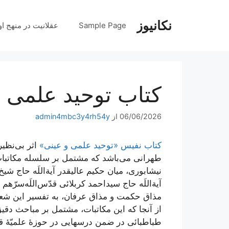
رش
ه
نکانیوز
Sample Page
عقلانیت در منهج او
حتوا
کتاب توحید علمی و
06/06/2026
از
admin4mbc3y4rh54y
کتاب نفیس «توحید علمی و عینی»
اثر بی‌نظی
طهرانی می‌باشد که مشتمل بر سلسله مکاتباتِ
نیشابوری، میان حکیم عالیقدر آیة‌اللَه حاج ش
آیة‌اللَه حاج سیداحمد کربلائی قدّس‌اللَه‌سرّه
مذاق حکمت و مذاق عرفان، به تفسیر این شعر،
از آنجا که این مکاتبات، مشتمل بر مباحث دق
طباطبائی در ضمن درسهایی در حوزۀ علمیّۀ قم