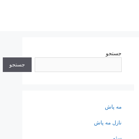
جستجو
جستجو
مه پاش
نازل مه پاش
سئو