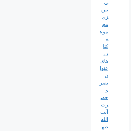
ی
تبری
زی
مج
موع
ه
کتا
ب
های
عنوا
ن
بصر
ی
حض
رت
آیت
الله
طه