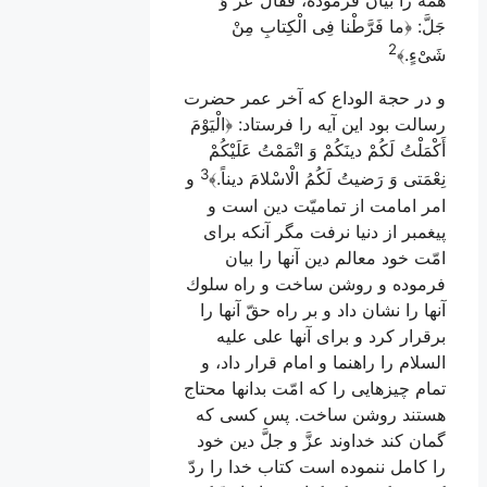
همه را بيان فرموده،
فَقالَ عَزَّ وَ
جَلَّ:
﴿
ما فَرَّطْنا فِى الْكِتابِ مِنْ
2
شَىْ‌ءٍ.﴾
و در حجة الوداع كه آخر عمر حضرت
رسالت بود اين آيه را فرستاد: ﴿
الْيَوْمَ
أَكْمَلْتُ لَكُمْ دينَكُمْ وَ اتْمَمْتُ عَلَيْكُمْ
3
نِعْمَتى وَ رَضيتُ لَكُمُ الْاسْلامَ ديناً
.﴾
و
امر امامت از تماميّت دين است و
پيغمبر از دنيا نرفت مگر آنكه براى
امّت خود معالم دين آنها را بيان
فرموده و روشن ساخت و راه سلوك
آنها را نشان داد و بر راه حقّ آنها را
برقرار كرد و براى آنها على عليه
السلام را راهنما و امام قرار داد، و
تمام چيزهایى را كه امّت بدانها محتاج
هستند روشن ساخت. پس كسى كه
گمان كند خداوند عزَّ و جلَّ دين خود
را كامل ننموده است كتاب خدا را ردّ