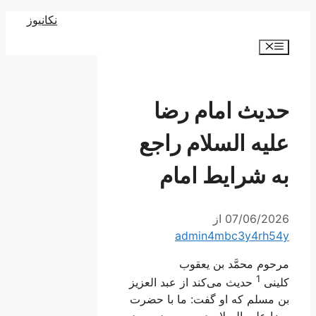
رش
نکانیوز
ه
فهرست
حتوا
حديث امام رضا
علیه السلام راجع
به شرايط امام‏
07/06/2026
از
admin4mbc3y4rh54y
مرحوم محمَّد بن يعقوب
1
كلينى
حديث مى‌كند از عبد العزيز
بن مسلم كه او گفت: ما با حضرت