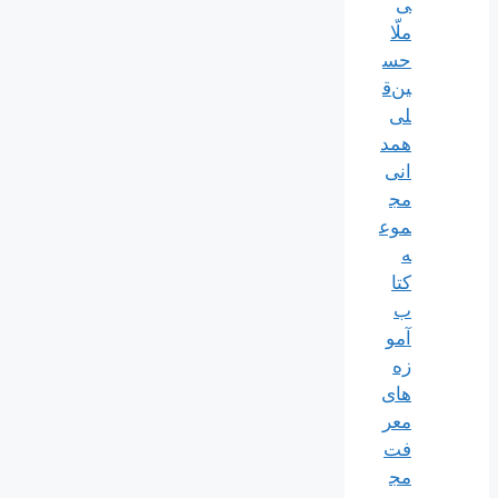
ی
ملّا
حس
ین‌ق
لی
همد
انی
مج
موع
ه
کتا
ب
آمو
زه
های
معر
فت
مج