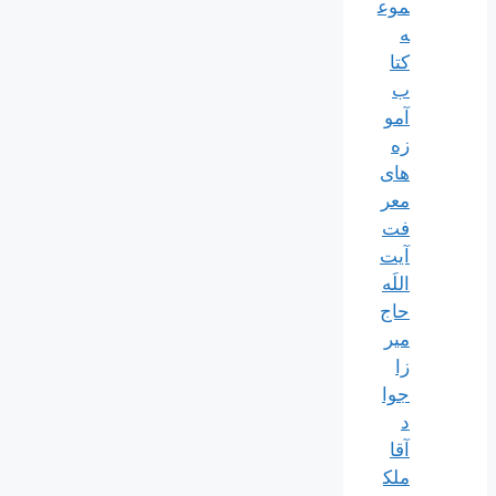
موع
ه
کتا
ب
آمو
زه
های
معر
فت
آیت
اللَه
حاج
میر
زا
جوا
د
آقا
ملک