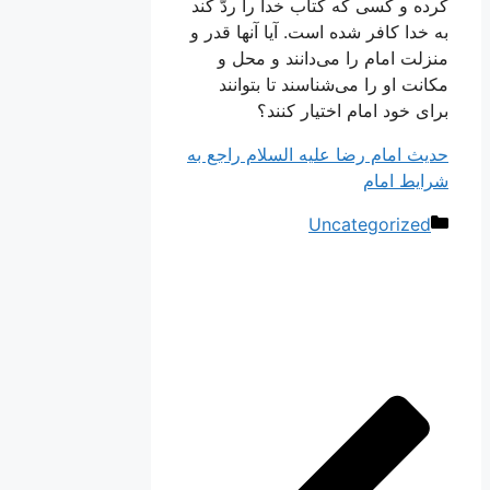
كرده و كسى كه كتاب خدا را ردّ كند
به خدا كافر شده است. آيا آنها قدر و
منزلت امام را مى‌دانند و محل و
مكانت او را مى‌شناسند تا بتوانند
براى خود امام اختيار كنند؟
حديث امام رضا علیه السلام راجع به
شرايط امام‏
دسته‌ها
Uncategorized
ناوبری
نوشته‌ها