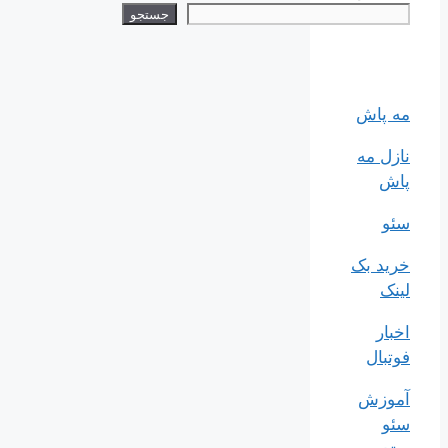
جستجو
مه پاش
نازل مه
پاش
سئو
خرید بک
لینک
اخبار
فوتبال
آموزش
سئو