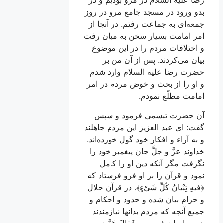
رضا علیه السلام در مرو بوديم و در
بدو ورود در مسجد جامع مرو در روز
جمعه‌اى به جماعت‌ رفتم. در آنجا از
امر امامت بسيار سخن به ميان رفت
و اختلافات مردم را در اين موضوع
بيان مى‌كردند. پس از آن من بر
حضرت رضا عليه السلام وارد شدم
و او را از بحث و خوض مردم در امر
امامت مطلّع نمودم.
آن حضرت تبسمى فرمود و سپس
گفت: اى عبد العزيز اين مردم جاهلند
و به آراء و افكار خود گول خورده‌اند.
خداوند عزَّ و جلَّ جان پيغمبر خود را
نگرفت مگر آنكه دين او را كامل
نمود و قرآن را بر او فرو فرستاد كه
﴿
فيهِ تِبْيانُ كُلِّ شَىْ‌ءٍ﴾
. در قرآن حلال
و حرام بيان شده و حدود و احكام و
جميع آنچه كه مردم بدانها نيازمندند