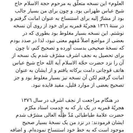
العلوم» این نسخه متعلّق به مرحوم حجة الاسلام حاج
شیخ عباس طهرانى بود. و چون براى من بسیار جالب
بود از مشارٌ إلیه براى استنساخ به عنوان امانت گرفتم و
در سنۀ ١٣٦٦ هجریّۀ قمریه براى خود از روى آن نسخه
نوشتم. این نسخه بسیار مغلوط بود بطورى که در
بعضى از مواضع اصلاً مُفهِم معنى نبود، لذا در صدد بودم
که نسخۀ صحیحى بدست آورده و تصحیح کنم، تا چون
براى تحصیل به نجف اشرف مشرّف شدم یک نسخه از
آن را نزد حضرت حجّة الاسلام آیة الله حاج شیخ عباس
هاتف قوچانى دامت برکاته یافتم و از ایشان به عنوان
امانت‌ گرفتم لکن آن نسخه نیز بسیار مغلوط بود و جز
تصحیح بعضى از موارد قلیل، مفید فایده نبود.
در هنگام مراجعت از نجف اشرف در سال ١٣٧٦
هجریّۀ قمریه در یک بار که به خدمت استاد مکرّم
حضرت علامۀ طباطبائى مُدَّ ظِلُّه العالى مشرّف شدم
ایشان فرمودند: در نزد من یک نسخۀ بسیار صحیح
موجود است که به خط خود استنساخ نموده‌ام. و اضافه