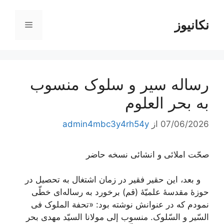
رش
ه
نکانیوز
فهرست
حتوا
رساله سیر و سلوک منسوب
به بحر العلوم
07/06/2026
از
admin4mbc3y4rh54y
صحّت املائی و انشائی نسخه حاضر
و بعد، این حقیر فقیر در زمان اشتغال به تحصیل در
حوزۀ مقدسۀ علمیّۀ (قم) برخورد به رساله‌اى خطّى
نمودم که در عنوانش نوشته بود: «تحفة الملوک فی
السّیر و السّلوک. منسوب إلى مولانا السیّد مهدى بحر