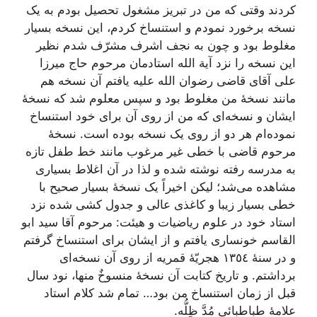
کردند وقتى که من در تبریز مشغول تحصیل بودم به یک
نسخه برخورد نمودم و استنساخ کردم، این نسخه بسیار
مغلوط بود و چون به نجف اشرف مشرّف شدم نظیر
این نسخه را نزد آیة الله استادمان مرحوم حاج میرزا
على آقاى قاضى رضوان الله علیه یافتم آن نسخه هم
مانند نسخۀ من مغلوط بود و سپس معلوم شد که نسخۀ
ایشان و نسخه‌اى که من از روى آن براى خود استنساخ
نموده‌ام هر دو از روى یک نسخه بوده است. نسخۀ
مرحوم قاضى با خطى غیر مرغوب مانند خط طفل تازه
به مدرسه رفته نوشته شده و لذا در آن اغلاط بسیارى
مشاهده مى‌شد؛ لیکن اخیراً یک نسخۀ بسیار صحیح با
خطى بسیار زیبا و کاغذى عالى و جدول کشى شده نزد
استاد خود در علوم ریاضیات و هیئت: مرحوم آقا سید ابو
القاسم خونسارى یافتم و از ایشان براى استنساخ گرفتم
و در سنۀ ١٣٥٤ هجریّۀ قمریه از روى آن نسخه‌اى
برداشتم. و تاریخ کتابت آن نسخۀ منسوخٌ منها، نود سال
قبل از زمان استنساخ من بود… تمام شد کلام استاد
علامۀ طباطبائى مُدَّ ظِلُّه.