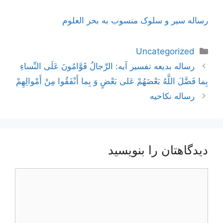
رساله سیر و سلوک منسوب به بحر العلوم
دسته‌ها
Uncategorized
ناوبری
رساله بدیعه تفسیر آیه: الرِّجالُ قَوَّامُونَ عَلَى النِّساءِ
نوشته‌ها
بِما فَضَّلَ اللَّهُ بَعْضَهُمْ عَلى‌ بَعْضٍ وَ بِما أَنْفَقُوا مِنْ أَمْوالِهِمْ‌
رساله نکاحیه
دیدگاهتان را بنویسید
دیدگاه