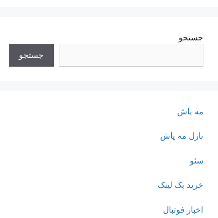
جستجو
جستجو
مه پاش
نازل مه پاش
سئو
خرید بک لینک
اخبار فوتبال