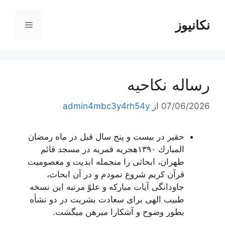
رش
ه
نکانیوز
فهرست
حتوا
رساله نکاحیه
07/06/2026
از
admin4mbc3y4rh54y
حقیر در بیست و پنج سال قبل در ماه رمضان
المبارك ١٣٩٠هجریه قمریه در مسجد قائم
طهران، ابحاثى را منجمله ابدیت و معصومیت
قرآن كریم شروع نمودم و در آن ابحاث،
جاودانگى آیات مباركه و علوّ مرتبه این نسخه
طبیب الهى براى سعادت بشریت در دو نشأه
بطور وضوح و آشكارا مبرهن میگشت.