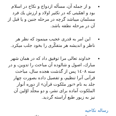
و از جمله آن، مسأله ازدواج و نكاح در اسلام
بود و اهمّیتى كه در تكثیر اولاد و ارزش یك فرد
مسلمان میباشد گرچه در مرحله جنین و یا قبل از
آن در مرحله نطفه باشد.
این امر به قدرى عجیب مینمود كه نظر هر
ناظر و اندیشه هر متفكّرى را بخود جلب میكرد.
خداوند تعالى مرا توفیق داد كه در همان شهر
مبارك، اصول و شالوده آن مباحث را تدوین، و در
سنه ١٤٠٨ پس از گذشت هجده سال، مباحث
قرآنى آنرا تنظیم، و تفصیل داده بصورت چهار
جلد به نام‌
«نور ملکوت قرآن»
از دوره‌
أنوار
الملکوت‌
آماده براى نشر، و دو مجلّد اوّلین آن
نیز به زیور طبع آراسته گردید.
رساله نکاحیه