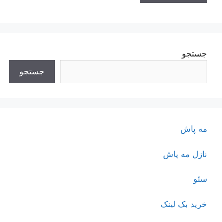
جستجو
جستجو
مه پاش
نازل مه پاش
سئو
خرید بک لینک