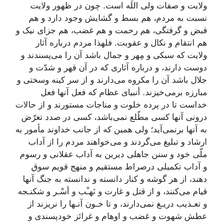
ولایت و صفات ولی اللَه است. چون در ظهور ولایت
نسبت به مردم، هم بسط و گشایش وجود دارد و هم
قبض و گرفتگی، هم رحمت و هم غضب، هم جزای نیک و
هم انتقام و نکال و عقوبت. فلهذا مردم درباره آثار
ولایت که سبکی و مِهر و جمال باشد آن را می‌پسندند و
دوست دارند، و درباره آثاری که در آن قهر و شدّت و
جلال باشد آن را مکروه می‌دارند و از سر کینه وسختی و
مبارزه برمی‌خیزند. أنبیای عظام که فعل آنها فعل
خداست تا در پرده خلوت و مناجات مستورند و از حالات
درونی آنها کسی مطّلع نمی‌باشد، کسی در صدد تعرّض
به آنها برنمی‌آید؛ ولی همین که از جانب خداوند مأمور به
ارشاد و تبلیغ می‌گردند و می‌خواهند مردم را از آداب
ملّی خود و سنن جاهلی دیرین به آداب عقلانی و رسوم
و آداب تکمیلی درصراط مستقیم و منهج قویم سوق
دهند، از هر گوشه و کنار دانسته و ندانسته به جنگ آنها
قیام می‌کنند، و از قتل و غارت و نَهـْب و أسْـر و شکنـجه
و تعـذیب دریـغ نمی‌دارند، و تا خـون آنـها را نریزند از
عطش شهوت و غضب و اوهام و غرائز خودپسندی و