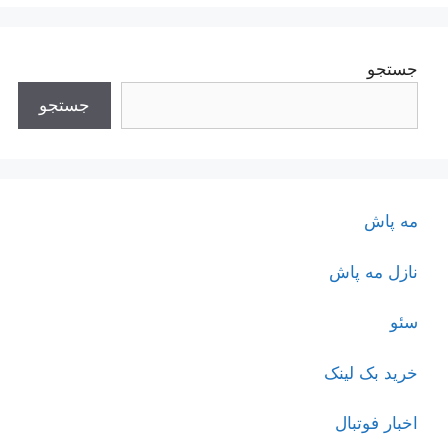
جستجو
جستجو
مه پاش
نازل مه پاش
سئو
خرید بک لینک
اخبار فوتبال