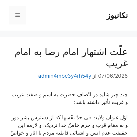
رش
ه
نکانیوز
فهرست
حتوا
علّت اشتهار امام رضا به امام
غريب
07/06/2026
از
admin4mbc3y4rh54y
چند چیز شاید در اتّصاف حضرت به اسم و صفت غریب
و غربت تأثیر داشته باشد:
اوّل عنوان ولایت فی حدّ نفْسِها که از دسترس بشر دور،
و به مقام قرب و حرم خاصّ خدا نزدیک، و لازمه این
حقیقت عدم انس و آشنائی قاطبه مردم با آثار و خواصّ