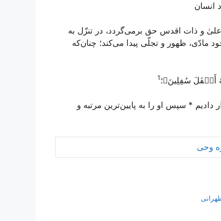
د انسان
لیٰ و ذات اقدس حق برمی‌گردد، در تنزّل به
 مادّی، ظهور و تجلّی پیدا می‌کند؛ چنان‌که
1
 أَسۡفَلَ سَٰفِلِينَ﴾
؛
 دادیم * سپس او را به پایین‌ترین مرتبه و
ره وحى
طهرانی