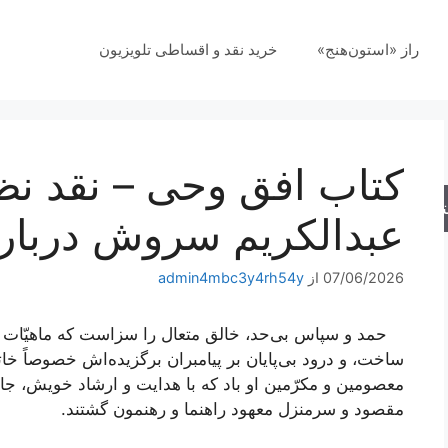
راز «استون‌هنج»
خرید نقد و اقساطی تلویزیون
کتاب افق وحی – نقد نظ
جو
عبدالكريم سروش دربار
07/06/2026
از
admin4mbc3y4rh54y
حمد و سپاس بی‌حد، خالق متعال را سزاست که ماهیّات ظلم
ساخت، و درود بی‌پایان بر پیامبران برگزیده‌اش خصوصاً خ
معصومین و مکرّمین او باد که با هدایت و ارشاد خویش، 
مقصود و سرمنزل معهود راهنما و رهنمون گشتند.