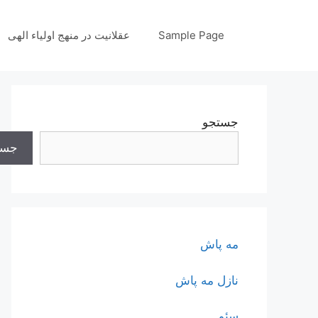
رش
ه
Sample Page
عقلانیت در منهج اولیاء الهی
حتوا
جستجو
جست
مه پاش
نازل مه پاش
سئو