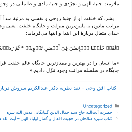
ملازمت جنبۀ الهی و تجرّدی و جنبۀ مادی و ظلمانی در وجو
بشر، که خلقت او از جنبۀ روحی و نفسی به مرتبۀ مبدأ أع
مراتب مادون به پایین‌ترین منزلت و جایگاه خلقت، یعنی وجود
خدای متعال دربارۀ این ابتدا و انتها می‌فرماید:
﴿لَقَدۡ خَلَقۡنَا ٱلۡإِنسَٰنَ فِيٓ أَحۡسَنِ تَقۡوِيمٖ * ثُمَّ رَدَدۡنَٰهُ
«ما انسان را در بهترین و ممتازترین جایگاه عالم خلقت قرار
جایگاه در سلسله مراتب وجود تنزّل دادیم.»
کتاب افق وحی – نقد نظريه دکتر عبدالكريم سروش دربا
دسته‌ها
Uncategorized
ناوبری
حضرت آيت‌الله حاج سید جمال الدین گلپایگانی قدس الله سره
نوشته‌ها
کتاب سیره صالحان در حجیت افعال و گفتار اولیاء الهی – آیت الله 