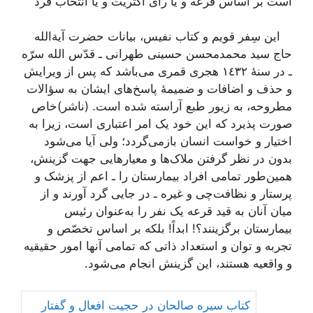
است بر اساس قرعه و یا رأی اکثریت و یا انتخاب فرد
این سِفر قویم و کتاب نفیس، بیانات حضرت آیةالله
حاج سید محمدمحسن حسینی طهرانی ـ قدّس الله سرّه
ـ در سنۀ ١٤٣٢ هجری قمری می‌باشد که پس از ویرایش
و حذف و اضافات و ضمیمۀ پاسخ‌های ایشان به سؤالات
مطروحه، به زیور طبع آراسته شده است. (ناشر)
خاص
صورت پذیرد که این خود یک امر اعتباری است، زیرا به
اختیار و خواست انسان بازمی‌گردد؛ ولی آیا می‌شود
بدون در نظر گرفتن ملاک‌ها و معیارهایی جهت گزینش،
همین‌طور تمامی افراد بیمارستان را ـ اعم از پزشک و
پرستار و نظافت‌چی و غیره ـ در جایی گرد آورند و از
میان آنان به قید قرعه یک نفر را به‌عنوان رئیس
بیمارستان برگزینند؟! ابداً! بلکه بر اساس تخصّص و
تجربه و توان و استعداد ذاتی که تمامی آنها امور حقیقیه
و واقعیه هستند، این گزینش انجام می‌شود.
کتاب سیره صالحان در حجیت افعال و گفتار