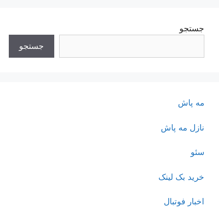
جستجو
جستجو
مه پاش
نازل مه پاش
سئو
خرید بک لینک
اخبار فوتبال