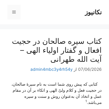
رش
ه
نکانیوز
فهرست
حتوا
کتاب سیره صالحان در حجیت
افعال و گفتار اولیاء الهی –
آیت الله طهرانی
07/06/2026
از
admin4mbc3y4rh54y
کتابی که پیش روی شما است به نام
سیرۀ صالحان
،
در حجیت فعل و کلام ولیّ الهی و اتکاء بر آن در مقام
عمل و اتخاذ آن به‌عنوان روش و سنت و سیره
1
می‌باشد.