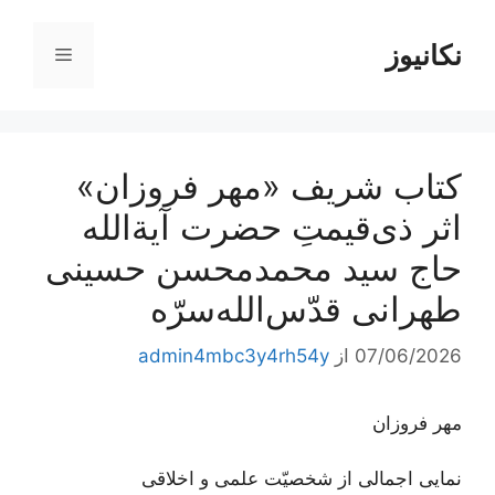
رش
ه
نکانیوز
فهرست
حتوا
کتاب شریف «مهر فروزان»
اثر ذی‌قیمتِ حضرت آیة‌الله
حاج سید محمدمحسن حسینی
طهرانی قدّس‌الله‌سرّه
07/06/2026
از
admin4mbc3y4rh54y
مهر فروزان
نمایی اجمالی از شخصیّت علمی و اخلاقی