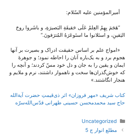
أمیرالمؤمنین علیه السّلام:
”هَجَمَ بِهِمُ العِلمُ عَلَی حَقیقَةِ البَصیرَةِ، و باشَروا روحَ
الیَقینِ، و استَلانوا ما استَوعَرَهُ المُترَفونَ.“
«امواج علم بر اساس حقیقت ادراک و بصیرت بر آنها
هجوم برد و به یک‌باره آنان را احاطه نمود؛ و جوهرۀ
ایمان و یقین را به جان و دل خود مسّ کردند؛ و آنچه را
که خوش‌گذران‌ها سخت و ناهموار داشتند، نرم و ملایم و
هنجار انگاشتند.»
کتاب شریف «مهر فروزان» اثر ذی‌قیمتِ حضرت آیة‌الله
حاج سید محمدمحسن حسینی طهرانی قدّس‌الله‌سرّه
دسته‌ها
Uncategorized
ناوبری
مطلع انوار ج 5