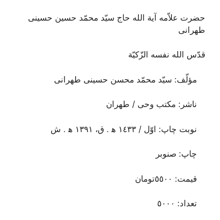
حضرت علاّمه آیة الله حاج سیّد محمّد حسین حسینی
طهرانی
قدّس الله نفسه الزّکیّة
مؤلّف: سیّد محمّد محسن حسینی طهرانی
ناشر: مکتب وحی / طهران
نوبت چاپ: اوّل / ١٤٣٣ ه‍ . ق، ١٣٩١ ه‍ . ش
چاپ: صنوبر
قیمت: ٥٥٠٠تومان
تعداد: ٥٠٠٠