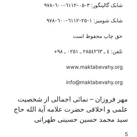
شابک گالینگور: ٣-٠٥-٦١١٢-٦٠٠-٩٧٨
شابک شومیز: ١-٢٥-٦١١٢-٦٠٠-٩٧٨
حق چاپ محفوظ است
تلفن: ٤ ـ ٢٨٥٤٢٦٣ ـ ٠٢٥١ ـ ٩٨+
www.maktabevahy.org
info@maktabevahy.org
مهر فروزان – نمائی اجمالی از شخصیت
علمی و اخلاقی حضرت علامه آیة الله حاج
سید محمد حسین حسینی طهرانی
5