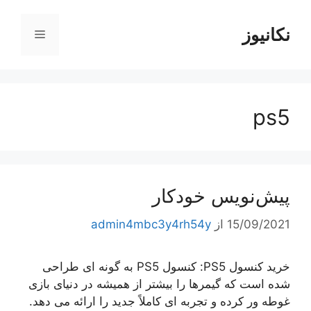
رش
ه
نکانیوز
فهرست
حتوا
ps5
پیش‌نویس خودکار
15/09/2021
از
admin4mbc3y4rh54y
خرید کنسول PS5: کنسول PS5 به گونه ای طراحی
شده است که گیمرها را بیشتر از همیشه در دنیای بازی
غوطه ور کرده و تجربه ای کاملاً جدید را ارائه می دهد.