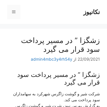
رش
ه
نکانیوز
فهرست
حتوا
زشگزا ” در مسیر پرداخت
سود قرار می گیرد
22/09/2021
از
admin4mbc3y4rh54y
زشگزا ” در مسیر پرداخت سود
قرار می گیرد
شرکت شیر و گوشت زاگرس شهرکرد به سهامداران
سود پرداخت می کند.
به گزارش بورس نیوز، شرت شیر و گوشت زاگرس