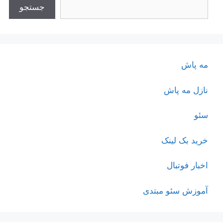
جستجو
مه پاش
نازل مه پاش
سئو
خرید بک لینک
اخبار فوتبال
آموزش سئو مبتدی