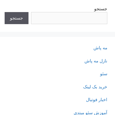
جستجو
جستجو
مه پاش
نازل مه پاش
سئو
خرید بک لینک
اخبار فوتبال
آموزش سئو مبتدی