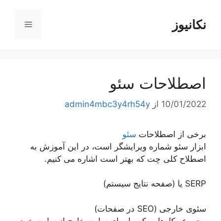
رش
ه
نکانیوز
فهرست
حتوا
اصطلاحات سئو
10/01/2022
از
admin4mbc3y4rh54y
برخی از اصطلاحات
سئو
ابزار سئو شماره ویرایشگر است، در این آموزش به
اصطلاح کلی چت که بهتر است اشاره می کنیم.
SERP یا (صفحه نتایج سیستم)
سئوی خارجی (SEO در صفحات)
مجموعه کارهایی که ما برای سایت خارج از سایت خود