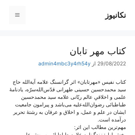
رش
ه
نکانیوز
فهرست
حتوا
کتاب مهر تابان
29/08/2022
از
admin4mbc3y4rh54y
کتاب نفیس «مهرتابان» اثر گرانسنگ علامه آیة‌الله حاج
سید محمدحسین حسینی طهرانی قدّس‌الله‌سرّه، یادنامۀ
علمی و اخلاقیِ عالم ربّانی علامه سید محمدحسین
طباطبائی رضوان‌الله‌علیه می‌باشد و پیرامون جامعیت
ایشان در علم و عمل، و اخلاق و عرفان به رشتۀ تحریر
درآمده است.
مهم‌ترین مطالب این اثر:
بخش اول: زندگینامه علامه طباطبائی و روش علمی