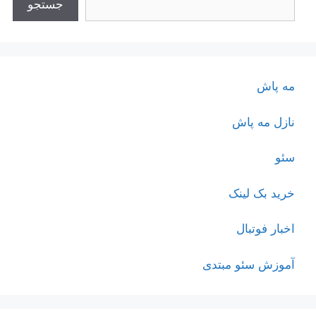
جستجو
مه پاش
نازل مه پاش
سئو
خرید بک لینک
اخبار فوتبال
آموزش سئو مبتدی