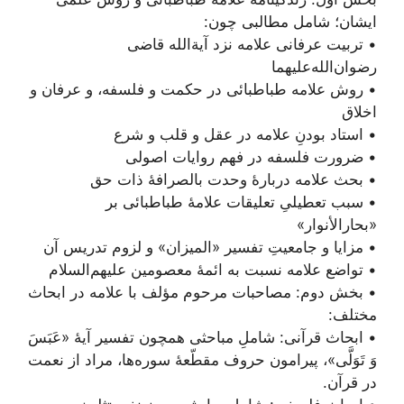
ایشان؛ شامل مطالبی چون:
• تربیت عرفانی علامه نزد آیة‌الله قاضی
رضوان‌الله‌علیهما
• روش علامه طباطبائی در حکمت و فلسفه، و عرفان و
اخلاق
• استاد بودنِ علامه در عقل و قلب و شرع
• ضرورت فلسفه در فهم روایات اصولی
• بحث علامه دربارۀ وحدت بالصرافۀ ذات حق
• سبب تعطیلیِ تعلیقات علامۀ طباطبائی بر
«بحارالأنوار»
• مزایا و جامعیتِ تفسیر «المیزان» و لزوم تدریس آن
• تواضع علامه نسبت به ائمۀ معصومین علیهم‌السلام
• بخش دوم: مصاحبات مرحوم مؤلف با علامه در ابحاث
مختلف:
• ابحاث قرآنی: شاملِ مباحثی همچون تفسیر آیۀ «عَبَسَ
وَ تَوَلَّى‏»، پیرامون حروف مقطّعۀ سوره‌ها، مراد از نعمت
در قرآن.