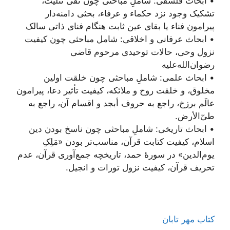
• ابحاث فلسفی: شاملِ مباحثی چون نفی تثلیث،
تشکیک وجود نزد حکماء و عرفاء، بحثی دامنه‌دار
پیرامون فناء یا بقای عین ثابت هنگام فنای ذاتی سالک
• ابحاث عرفانی و اخلاقی: شامل مباحثی چون کیفیت
نزول وحی، حالات توحیدی مرحوم قاضی
رضوان‌الله‌علیه
• ابحاث علمی: شاملِ مباحثی چون خلقت اولین
مخلوق، و خلقت روح و ملائکه، کیفیت تأثیر دعا، پیرامون
عالَم برزخ، راجع به حروف أبجد و اقسام آن، راجع به
طیّ‌الأرض.
• ابحاث تاریخی: شاملِ مباحثی چون ناسخ بودن دین
اسلام، کیفیت کتابت قرآن، مناسب‌تر بودن «مَلِکِ
یوم‌الدین» در سورۀ حمد، تاریخچه جمع‌آوری قرآن، عدم
تحریف قرآن، کیفیت نزول تورات و انجیل.
کتاب مهر تابان