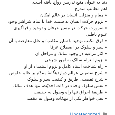
دنیا به عنوان منبع تدریس رواج یافته است.
اهم مطالب مندرج:
• مقام و منزلت انسان در عالم امكان
• لزوم حرکت انسان به سمت خدا با تمام شراشر وجود
• ضرورت حركت در مسير عرفان و توحيد و فراگیری
علوم باطنی
• فرق مكتب توحيد با ساير مكاتب؛ و علل معارضه با آن
• سیر و سلوک در اصطلاح عرفا
• آثار مراقبه در وجود سالک و مراحل آن
• لزوم التزام سالک به امور شرعی
• راه شناخت استاد کامل و لزوم استمداد از او
• شرح تفصيلى عوالم دوازدهگانۀ مقدّم بر عالم خلوص
• شرح تفصیلی طریق و کیفیت سیر و سلوک
• نفس سلوک و فناء در ذات احديّت، تنها هدف سالک
• طریقۀ احراق تنها راه وصول به حقیقت
• نفی خواطر یکی از مهمّات وصول به مقصد
دسته‌ها
Uncategorized