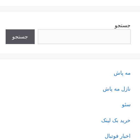
جستجو
جستجو
مه پاش
نازل مه پاش
سئو
خرید بک لینک
اخبار فوتبال