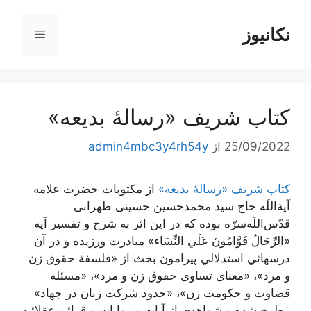
رش
ه
نکانیوز
فهرست
حتوا
کتاب شریف «رسالۀ بدیعه»
25/09/2022
از
admin4mbc3y4rh54y
کتاب شریف «رسالۀ بدیعه»
از مکتوبات حضرت علامه
آیة‌اللَه حاج سید محمدحسین حسینی طهرانی
قدّس‌اللَه‌سرّه بوده که در این اثر به شرح و تفسير آيه
«الرِّجَالُ قَوَّامُونَ عَلَي‌ النِّسَاء» مبادرت ورزیده و در آن‌
درسهائي‌ استدلالي پیرامون بحث از «فلسفۀ حقوق زن
و مرد»، «معنای تساوی حقوق زن و مرد»، «مسئله
قضاوت و حکومت زن»، «حدود شرکت زنان در جهاد»
مطرح شده و شواهدی از آیات و روایات و قرائن عقلائیه