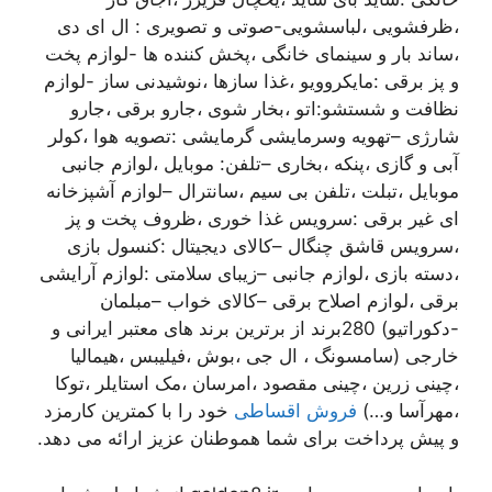
،ظرفشویی ،لباسشویی-صوتی و تصویری : ال ای دی
،ساند بار و سینمای خانگی ،پخش کننده ها -لوازم پخت
و پز برقی :مایکروویو ،غذا سازها ،نوشیدنی ساز -لوازم
نظافت و شستشو:اتو ،بخار شوی ،جارو برقی ،جارو
شارژی –تهویه وسرمایشی گرمایشی :تصویه هوا ،کولر
آبی و گازی ،پنکه ،بخاری –تلفن: موبایل ،لوازم جانبی
موبایل ،تبلت ،تلفن بی سیم ،سانترال –لوازم آشپزخانه
ای غیر برقی :سرویس غذا خوری ،ظروف پخت و پز
،سرویس قاشق چنگال –کالای دیجیتال :کنسول بازی
،دسته بازی ،لوازم جانبی –زیبای سلامتی :لوازم آرایشی
برقی ،لوازم اصلاح برقی –کالای خواب –مبلمان
-دکوراتیو) 280برند از برترین برند های معتبر ایرانی و
خارجی (سامسونگ ، ال جی ،بوش ،فیلیبس ،هیمالیا
،چینی زرین ،چینی مقصود ،امرسان ،مک استایلر ،توکا
،مهرآسا و…)
فروش اقساطی
خود را با کمترین کارمزد
و پیش پرداخت برای شما هموطنان عزیز ارائه می دهد.