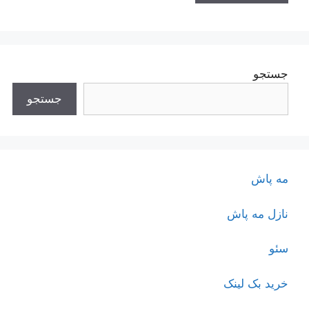
جستجو
جستجو
مه پاش
نازل مه پاش
سئو
خرید بک لینک