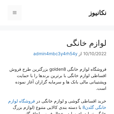
رش
ه
نکانیوز
فهرست
حتوا
لوازم خانگی
10/10/2022
از
admin4mbc3y4rh54y
فروشگاه لوازم خانگی golden8 بزرگترین طرح فروش
اقساطی لوازم خانگی با برترین برندها را با حمایت
وپشتیبانی مالی بانک ها و سرمایه گزاران آغاز نموده
است.
خربد اقساطی گوشی و لوازم خانگی در
فروشگاه لوازم
خانگی گلدن8
با دسته بندی کالایی متنوع (لوازم بزرگ
خانگی :ساید بای ساید ،یخچال فریزر ،اجاق گاز