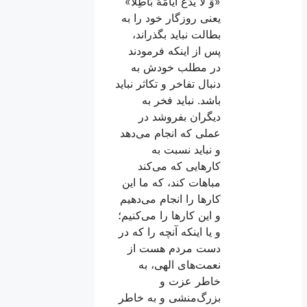
«وَ لَا یدَعُ أَیامَهُ بَاطِلًا»
یعنی روزگار خود را به
بطالت نباید بگذراند،
پس از اینكه فرمودند
در مطلب خودش به
دنبال تفاخر و تكاثر نباید
باشد. نباید فخر به
دیگران بفروشد در
عملی كه انجام می‌دهد
و نباید نسبت به
كارهایی كه می‌كند
مباهات كند، كه ما این
كارها را انجام می‌دهیم
و این كارها را می‌كنیم؛
و یا اینكه آنچه را كه در
دست مردم هست از
نعمت‌های الهی، به
خاطر عزت و
بزرگ‌منشی و به خاطر