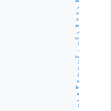
ص
ر
ی
ح
ض
ر
ت
آ
ی
ت
ا
ل
ل
ه
ط
ه
ر
ا