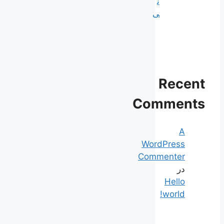
ن
ی
Rec
Commen
A
WordPress
Commenter
در
Hello
world!