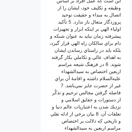
ست كه عمل افراد بر اساس
 و تكليف خود، ايشان را از
 به مبداء و حقيقت توحيد
پروردگار متعال باز ندارد. 5 تأكيد
 الهي بر اينكه ابزار و تجهيزات
ته زمان نبايد به عنوان شبكه و
راي سالكان راه الهي قرار گيرد،
بايد در راستاي رساندن ايشان
داف عالي و تكاملي بكار گرفته
شوند. 6 در فرهنگ شيعه مراسم
ن اختصاص به سيدالشهداء
لسلام داشته و اقامۀ آن براي
غير از حضرت جايز نمي‌باشد. 7
 گرفتن مجالس ترحيم و تذكّر
تورات و حقايق اسلامي و
 شدن به اعتباريات عالم دنيا و
تعلقات آن. 8 بيان برخي از ادله نقلي
يخي كه دلالت بر اختصاص
 اربعين به سيدالشهداء