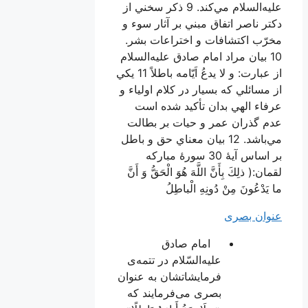
عليه‌السلام مي‌كند. 9 ذكر سخني از
ناصر اتفاق مبني بر آثار سوء و
 اكتشافات و اختراعات بشر.
بيان مراد امام صادق عليه‌السلام
از عبارت: و لا يدعُ اَيّامه باطلاً 11 يكي
ئلي كه بسيار در كلام اولياء و
 الهي بدان تأكيد شده است
ذران عمر و حيات بر بطالت
مي‌باشد. 12 بيان معناي حق و باطل
بر اساس آيۀ 30 سورۀ مباركه
ذلِكَ بِأَنَّ اللَّهَ هُوَ الْحَقُّ وَ أَنَّ
ُونَ مِنْ دُونِهِ الْباطِلُ
 بصری
امام صادق
علیه‌السّلام در تتمه‌ی
فرمایشاتشان به عنوان
بصری می‌فرمایند كه