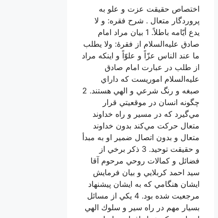
ص حقيقت عزت و علو به
گار متعال . شرح فقره: و لا
يدع أيّامه باطلاً. 1 بيان مراد امام
عليه‌السلام از فقرۀ: ولا يطلب
 الناس عزّاً و علوّاً و اينكه مراد
ب در عبارت امام صادق
السلام اموريست كه داراي
صبغه و رنگ شرعي و الهي هستند. 2
 انسان در موقعيتي قرار
رد كه در مسير و راه خداوند
 حركت مي‌كند بدون خداوند
 و بدون اتصال ضمير او به مبدأ
و حقيقت توحيد. 3 ذكر برخي از
 و كمالات روحي مرحوم آقا
حمد كربلايي و بيان فرمايش
 هنگامي كه به ايشان پيشنهاد
مرجعيت شده بود. 4 يكي از مسائل
 مهم در راه سير و سلوك الهي