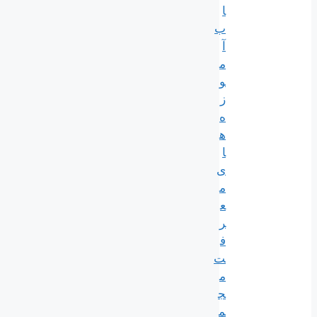
ا
ب
آ
م
و
ز
ه
ه
ا
ی
م
ع
ر
ف
ت
م
ج
م