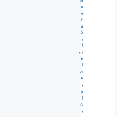
م
و
ع
ه
ک
ت
ا
ب
ه
ا
ی
ع
ن
و
ا
ن
ب