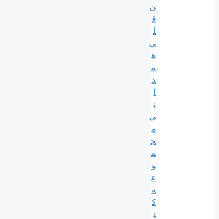
ن‌
ق
ل
ی
ه
م
د
ا
ن
ی
م
ج
م
و
ع
ه
ک
ت