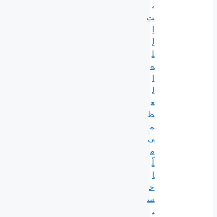
ی
ت‌
ا
ل
ل
ه‌
ا
ل
ع
ظ
م
ی
م
لّ
ا
ح
س
ی