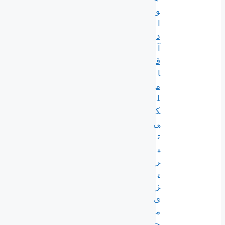
و
ا
د
آ
ق
ا
م
ل
ک
ی
ت
ب
ر
ی
ز
ی
م
ج