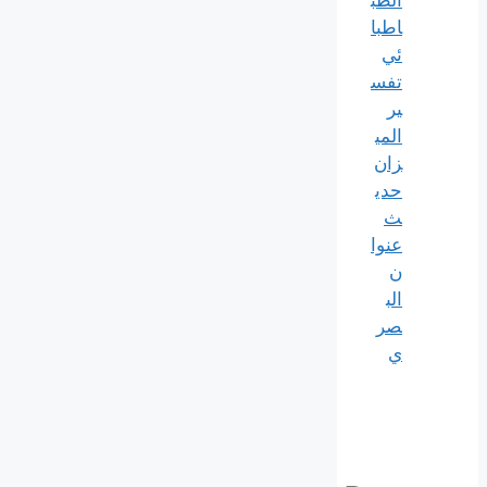
الطب
اطبا
ئي
تفس
ير
المي
زان
حدي
ث
عنوا
ن
الب
صر
ي