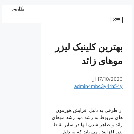
رش
نکانیوز
ه
فهرست
حتوا
بهترین کلینیک لیزر
موهای زائد
17/10/2023
از
admin4mbc3y4rh54y
از طرفی به دلیل افزایش هورمون
های مربوط به رشد مو، رشد موهای
زائد و ظاهر شدن آنها در سایر نقاط
بدن افزایش می یابد که به دلیل