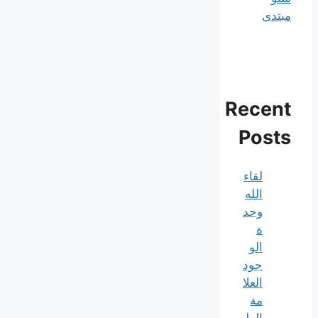
مبتدی
Recent
Posts
لقاء
الله
وحد
ة
الو
جود
العلا
مة