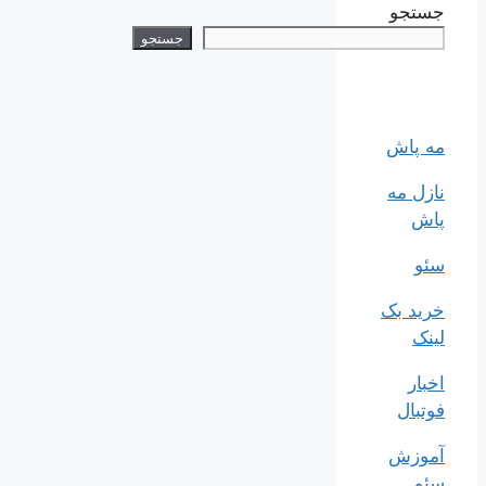
جستجو
جستجو
مه پاش
نازل مه
پاش
سئو
خرید بک
لینک
اخبار
فوتبال
آموزش
سئو