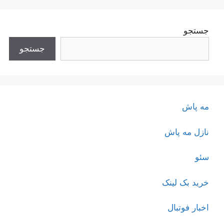
جستجو
جستجو
مه پاش
نازل مه پاش
سئو
خرید بک لینک
اخبار فوتبال