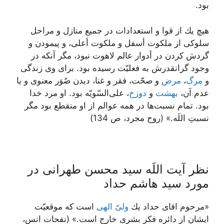
بود.
هيچ يك از قوا و استعدادات در جميع منازل و مراحل
سلوكى از ملكوت أسفل و ملكوت أعلى، و پيمودن و
گردش كردن در أدوار عالم لاهوت نبود، مگر آنكه در
وجود گرانقدرش به فعليّت رسيده بود. براى وى زندگى
و
مرگ
،
مرض
و صحّت، فقر و غنا، ديدن صُوَر معنوى و يا
عدم آن،
بهشت
و
دوزخ
، على‌السّويّه بود. او مرد خدا
بود. تمام نسبت‌ها در همه عوالم از او منقطع بود مگر
نسبتِ اللَه.» (روح مجرد، ص 134)
نظر آیت اللَه سید محسن طهرانی در
مورد سید هاشم حداد
«مرحوم اقای حداد يك
ولىّ الهى
است كه موقعيّت
ايشان از دائره فكر بشرى خارج است.» (نفحات انس،