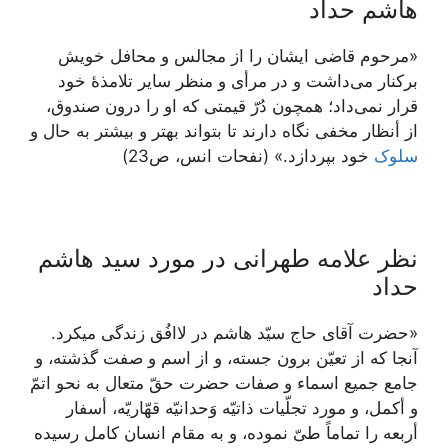
هاشم حداد
«مرحوم قاضی ایشان را از مجالس و محافل خویش
برکنار می‌داشت و در مرأی و منظر سایر تلامذۀ خود
قرار نمی‌داد؛ همچون دُرّ قیمتی که او را درون صندوق،
از أنظار مخفی نگاه دارند تا بتواند بهتر و بیشتر به حال و
سلوک
خود بپردازد.» (نفحات انس، ص23)
نظر علامه طهرانی در مورد سید هاشم
حداد
«حضرت آقاى حاج سيّد هاشم در لاافُق زندگى ميكرد.
آنجا كه از تعيّن برون جسته، و از اسم و صفت گذشته، و
جامع جميع اسماء و صفات حضرت حقّ متعال به نحو اتمّ
و أكمل، و مورد تجلّيات ذاتيّه وَحدانيّه قهّاريّه، أسفار
أربعه را تماماً طىّ نموده، و به مقام انسان كامل رسيده