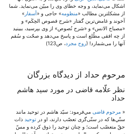
اشكال می‌‏نمايد، و وجه خطاى وى را مبيّن می‌‏نمايد. شما
از مشكلترين مطالب «
منظومه
» حاجى و «
أسفار
»
آخوند و غامض‏‌ترين گفتار «شرح فصوص الحِكَم» و
«مصباح الانس» و «شرح نُصوص» از وى بپرسيد، ببينيد
از چه افقى مطّلع است و پاسخ مي‌دهد و صحّت و سُقم
آنها را می‌شمارد! (
روح مجرد
، ص123)
مرحوم حداد از دیدگاه بزرگان
نظر علّامه قاضی در مورد سید هاشم
حداد
«
مرحوم قاضى
مي‌فرمود: سيّد هاشم در توحيد مانند
سنّي‌ها كه در سنّى‌گرى تعصّب دارند، او در
توحيد
ذات
حقّ متعصّب است؛ و چنان توحيد را ذوق كرده و مسّ