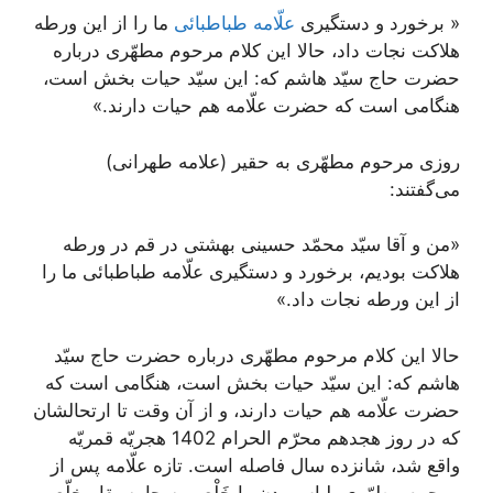
« برخورد و دستگيرى
علّامه طباطبائى
ما را از اين ورطه
هلاكت نجات داد، حالا اين كلام مرحوم مطهّرى درباره
حضرت حاج سيّد هاشم كه: اين سيّد حيات بخش است،
هنگامى است كه حضرت علّامه هم حيات دارند.»
روزى مرحوم مطهّرى به حقير (علامه طهرانی)
می‌‏گفتند:
«من و آقا سيّد محمّد حسينى بهشتى در قم در ورطه
هلاكت بوديم، برخورد و دستگيرى علّامه طباطبائى ما را
از اين ورطه نجات داد.»
حالا اين كلام مرحوم مطهّرى درباره حضرت حاج سيّد
هاشم كه: اين سيّد حيات بخش است، هنگامى است كه
حضرت علّامه هم حيات دارند، و از آن وقت تا ارتحالشان
كه در روز هجدهم محرّم الحرام 1402 هجريّه قمريّه
واقع شد، شانزده سال فاصله است. تازه علّامه پس از
مرحوم مطهّرى، لباس بدن را خَلْع و به جامه بقا مخلّع