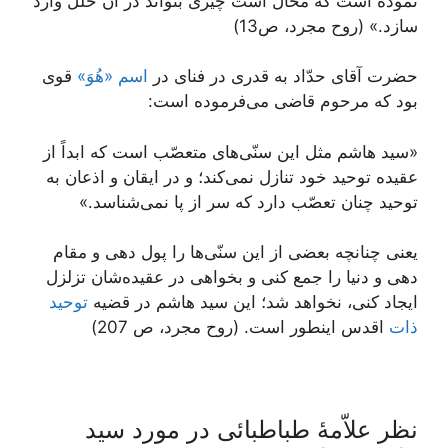
نموده است كه محال است چيزى بتواند در آن خلل وارد
سازد.» (روح مجرد، ص13)
حضرت آقاى حدّاد به قدرى در فناى در
اسم «هُوَ»
قوى
بود كه مرحوم قاضى می‌فرموده است:
«سيد هاشم مثل اين سنّی‌‏هاى متعصّب است كه ابداً از
عقيده توحيد خود تنازل نمی‌‏كند؛ و در ايقان و اذعان به
توحيد چنان تعصّب دارد كه سر از پا نمی‌‏شناسد.»
يعنى چنانچه بعضى از اين سنّی‌ها را پول دهى و مقام
دهى و دنيا را جمع كنى و بخواهى در عقيده‌‏شان تزلزل
ايجاد كنى، نخواهد شد؛ اين سيد هاشم در قضيه
توحيد
ذات
اقدس اين‏طور است. (روح مجرد، ص 207)
نظر علاّمۀ طباطبائی در مورد سید