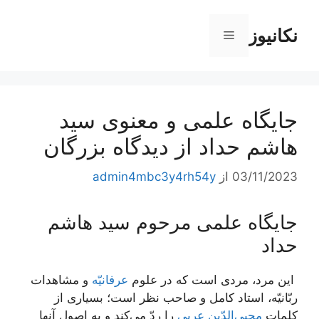
رش
ه
نکانیوز
فهرست
حتوا
جایگاه علمی و معنوی سید
هاشم حداد از دیدگاه بزرگان
03/11/2023
از
admin4mbc3y4rh54y
جایگاه علمی مرحوم سید هاشم
حداد
‏ اين مرد، مردى است كه در علوم
عرفانيّه
و مشاهدات
ربّانيّه، استاد كامل و صاحب نظر است؛ بسيارى از
كلمات
محيى‌الدّين عربى
را ردّ مي‌كند و به اصول آنها