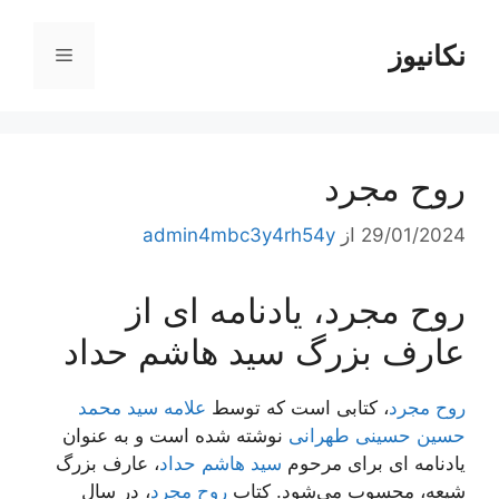
رش
ه
نکانیوز
فهرست
حتوا
روح مجرد
29/01/2024
از
admin4mbc3y4rh54y
روح مجرد، یادنامه ای از
عارف بزرگ سید هاشم حداد
روح مجرد
، کتابی است که توسط
علامه سید محمد
حسین حسینی طهرانی
نوشته شده است و به عنوان
یادنامه ای برای مرحوم
سید هاشم حداد
، عارف بزرگ
شیعه، محسوب می‌شود. کتاب
روح مجرد
، در سال