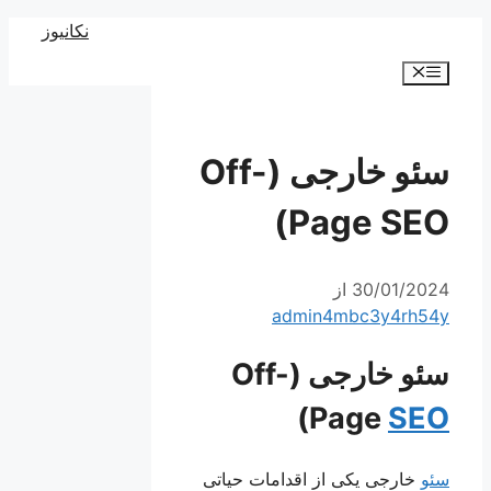
رش
نکانیوز
ه
فهرست
حتوا
سئو خارجی (Off-
Page SEO)
30/01/2024
از
admin4mbc3y4rh54y
سئو خارجی (Off-
)
Page
SEO
سئو
خارجی یکی از اقدامات حیاتی