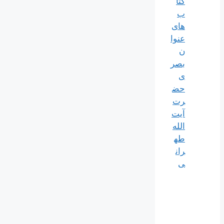
کتا
ب
های
عنوا
ن
بصر
ی
حض
رت
آیت
الله
طه
ران
ی