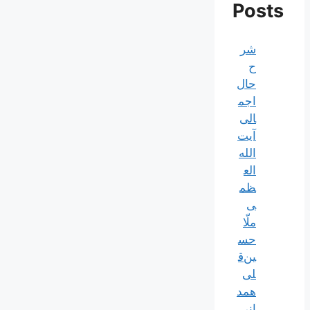
Posts
شر
ح
حال
اجم
الی
آیت‌
الله‌
الع
ظم
ی
ملّا
حس
ین‌ق
لی
همد
انی