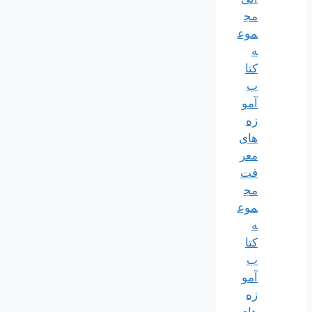
مج
موع
ه
کتا
ب
آمو
زه
های
معر
فت
مج
موع
ه
کتا
ب
آمو
زه
های