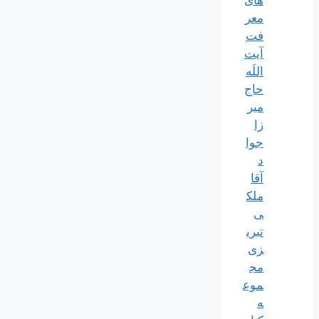
معر
فت
آیت
اللَه
حاج
میر
زا
جوا
د
آقا
ملک
ی
تبری
زی
مج
موع
ه