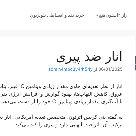
راز «استون‌هنج»
خرید نقد و اقساطی تلویزیون
انار ضد پیری
جو
06/01/2025
از
admin4mbc3y4rh54y
انار از نظر تغذیه
عروق، کاهش التهاب‌ها، بهبود گوارش و افزایش انرژی بدن
با آب‌گیری مقدار زیادی ویتامین C خود را از دست می‌دهد، اما تمام پتاسیم خود را حفظ می‌کند.
به گفته پنی کریس اترتون، متخصص تغذیه آمریکایی، انار به
ترکیب آن، اثر ضد التهابی دارد و پیری را کند می‌کند.