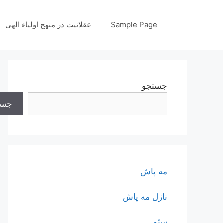
رش
ه
Sample Page
عقلانیت در منهج اولیاء الهی
حتوا
جستجو
جست
مه پاش
نازل مه پاش
سئو