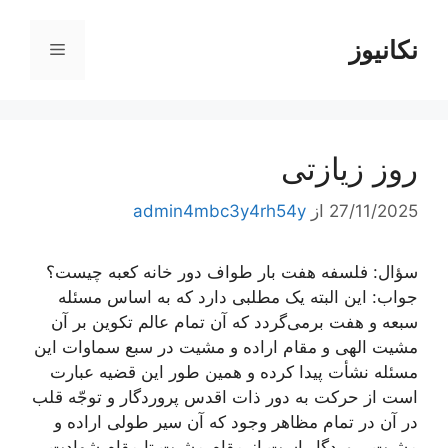
رش
ه
نکانیوز
فهرست
حتوا
روز زیازتی
27/11/2025
از
admin4mbc3y4rh54y
سؤال: فلسفه هفت بار طواف دور خانه کعبه چیست؟
جواب: این البته یک مطلبی دارد که به اساس مسئله
سبعه و هفت برمی‌گردد که آن تمام عالم تکوین بر آن
مشیت الهی و مقام اراده و مشیت در سبع سماوات این
مسئله نشأت پیدا کرده و همین طور این قضیه عبارت
است از حرکت به دور ذات اقدس پروردگار و توجّه قلب
در آن در تمام مظاهر وجود که آن سیر طولی اراده و
مشیت پروردگار است از مقام مشیت تا مقام شهادت