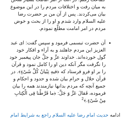
به ميان رفت و اختلافات مردم را در اين موضوع
بيان مى‌كردند. پس از آن من بر حضرت رضا
عليه السلام وارد شدم و او را از بحث و خوض
مردم در امر امامت مطلّع نمودم.
آن حضرت تبسمى فرمود و سپس گفت: اى عبد
العزيز اين مردم جاهلند و به آراء و افكار خود
گول خورده‌اند. خداوند عزَّ و جلَّ جان پيغمبر خود
را نگرفت مگر آنكه دين او را كامل نمود و قرآن
را بر او فرو فرستاد كه ﴿
فيهِ تِبْيانُ كُلِّ شَىْ‌ءٍ﴾
. در
قرآن حلال و حرام بيان شده و حدود و احكام و
جميع آنچه كه مردم بدانها نيازمندند همه را بيان
فرموده،
فَقالَ عَزَّ وَ جَلَّ:
﴿
ما فَرَّطْنا فِى الْكِتابِ
2
مِنْ شَىْ‌ءٍ.﴾
ادامه
حديث امام رضا علیه السلام راجع به شرايط امام‏