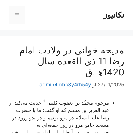
رش
ه
نکانیوز
فهرست
حتوا
مدیحه خوانی در ولادت امام
رضا 11 ذی القعده سال
1420هـ.ق
27/11/2025
از
admin4mbc3y4rh54y
1
مرحوم محمَّد بن يعقوب كلينى
حديث مى‌كند از
عبد العزيز بن مسلم كه او گفت: ما با حضرت
رضا علیه السلام در مرو بوديم و در بدو ورود در
مسجد جامع مرو در روز جمعه‌اى به
جماعت‌ رفتم. در آنجا از امر امامت بسيار سخن