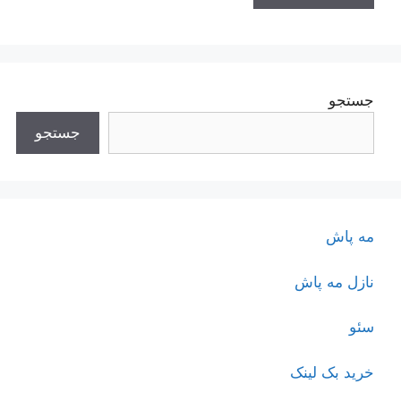
جستجو
جستجو
مه پاش
نازل مه پاش
سئو
خرید بک لینک