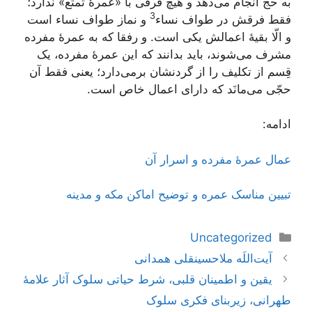
به حج انجام می‌دهد و هیچ فرقی با «عمرۀ تمتّع» ندارد؛
3
فقط فرقش در طواف نساء
و نماز طواف نساء است
و الّا بقیۀ اعمالش یکی است. و رفقا که به عمرۀ مفرده
مشرف می‌شوند، باید بدانند که این عمرۀ مفرده، یک
قِسم از تکلیف را از گردنشان برمی‌دارد؛ یعنی فقط آن
حجّی می‌مانَد که دارای اعمال خاص است.
ادامه:
عمال عمرۀ مفرده و اسرار آن
تبیین مناسک عمره و توضیح اماکن مکه و مدینه
دسته‌ها
Uncategorized
ناوبری
آیت‌اللَه ملاحسینقلی همدانی
نوشته‌ها
یقین و اطمینان قلبی، شرط حیاتی سلوک آثار علامۀ
طهرانی، زیربنای فکری سلوک