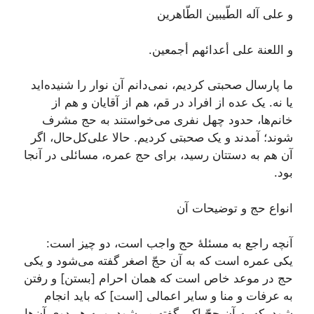
و علی آله الطّیبین الطّاهرین
و اللعنة علی أعدائهم أجمعین.
ما پارسال صحبتی کردیم، نمی‌دانم آن نوار را شنیده‌اید
یا نه. یک عده از افراد در قم، هم از آقایان و هم از
خانم‌ها، حدود چهل نفری می‌خواستند به حج مشرف
شوند؛ آمدند و یک صحبتی کردیم. حالا علی‌کل‌حال، اگر
آن هم به دستتان رسید، برای حج عمره، مسائلی در آنجا
بود.
انواع حج و توضیحات آن
آنچه راجع به مسئلۀ حج واجب است، دو چیز است:
یکی
عمره
است که به آن
حجّ اصغر
گفته می‌شود و یکی
حج در موعد خاص است که همان احرام [بستن] و رفتن
به عرفات و منا و سایر اعمالی [است] که باید انجام
شود، که به آن
حجّ اکبر
گفته می‌شود. و به هر دوی آن‌ها