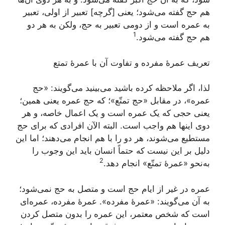
هم حج گفته می‌شود؛ یعنی [گرچه] تعبیر از اولی، تعبیر
به عمره است و از دومی تعبیر به حج، ولکن به هر دو
1
هم حج گفته می‌شود.
تعریف عمرۀ مفرده و تفاوت آن با عمرۀ تمتع
لذا، اگر ملاحظه کرده باشید می‌بینید می‌گویند:
«حج
عمره»
، در مقابل
«حج تمتّع»
؛ که حج عمره یعنی همین؛
یعنی حجی که یک عمره است و یک اعمال خاصه، و هر
دوی اینها هم واجب است. البته الآن افرادی که برای حج
مستطیع می‌شوند، هر دو را با هم انجام می‌دهند؛ اما این
دلیل بر این نیست که حتماً انسان باید این وجوب را
2
به‌نحو
«عمرۀ تمتّع»
انجام دهد.
عمره در غیر از ایام حج است و متصل به حج نمی‌شود؛
به آن می‌گویند:
«عمرۀ مفرده»
. عمرۀ مفرده، عمره‌ای
است که شخص معتمر، این عمره را بدون متصل کردن