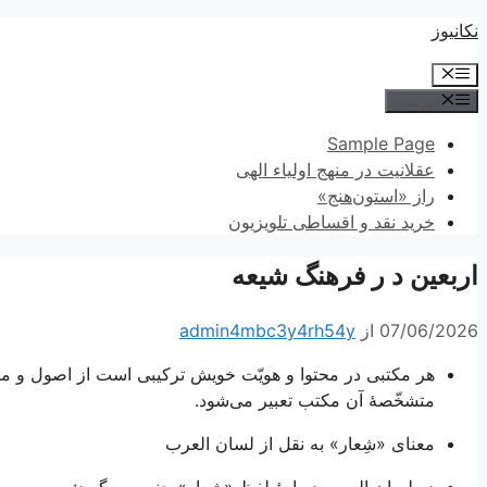
پرش
نکانیوز
به
فهرست
محتوا
فهرست
Sample Page
عقلانیت در منهج اولیاء الهی
راز «استون‌هنج»
خرید نقد و اقساطی تلویزیون
اربعین د ر فرهنگ شیعه
07/06/2026
از
admin4mbc3y4rh54y
هر مکتبی در محتوا و هویّت خویش ترکیبی است از اصول و مبا
متشخّصۀ آن مکتب تعبیر می‌شود.
معنای «شِعار» به نقل از
لسان العرب
در
لسان العرب
دربارۀ لفظ «شعار» چنین می‌گوید: