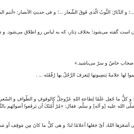
 …؛ و الدِّثارُ: الثَّوبُ الّذی فَوقَ الشِّعار …؛ و فی حدیثِ الأنصار: «أنتم الشّ
ن است گفته می‌شود؛ بخلاف دِثار، که به لباس رو اطلاق می‌شود. و د
اصحاب خاصّ و سرّ می‌باشید.»
لها علامةً یَنصِبونها لِیَعرفَ الرَّجُلُ بها رُفْقَتَه … .‌
؛ و کلُّ ما جُعِل عَلَمًا لِطاعةِ اللهِ عَزّوجلَّ کالوقوفِ و الطّوافِ و السّعی
لّی الله علیه [و آله] و سلّم، فقال: «مُرْ أُمّتَکَ أن یَرفَعوا أصواتَهم بالتَّلبی
ّتی أشعَرَها اللهُ، أیْ جَعَلها أعلامًا لنا؛ و هی کلُّ ما کانَ مِن مَوقِف أو مَ