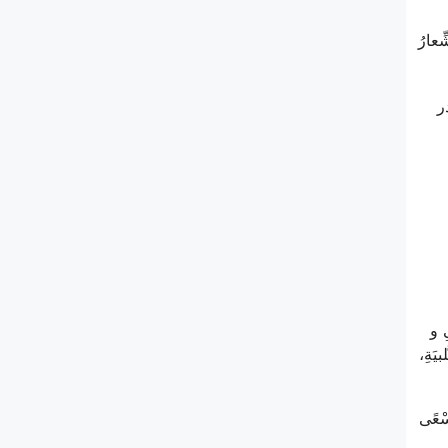
ِعارُ
ر
ِ و
َةِ،‌
سْعًی