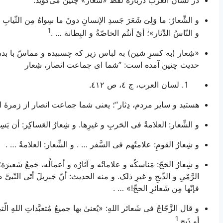
و الشِّعارُ: ما وَلِیَ شَعَرَ جَسدِ الإنسانِ دونَ ما سِواهُ مِن الثّیابِ
1
و النّاسُ الدِّثار»؛ أیْ أنتُم الخاصّةُ و البِطانة
… .
«شِعار (به کسرِ شین) به لباس زیر که چسبیده و مماسّ با بد
حدیث چنین آمده است: ”شما ای جماعت انصار، شِعار
لسان العرب
، ج ٤، ص ٤١٢.
هستید و سایر مردم، دِثار“؛ یعنی شما جماعت انصار از زمرۀ 
و الشِّعار: العلامةُ فی الحَربِ و غیرِها. و شِعارُ العَساکِر: أن یَسِموا 
و شِعارُ القومِ: علامتُهم فی السَّفر … . و الشِّعار: العلامةُ … .
و شِعارُ الحَجّ: مَناسکُه و علاماتُه و آثارُه و أعمالُه، جَمعُ شَعیرَة
الرَّمْیِ و الذّبحِ و غیرِ ذلک. و منه الحدیث: أنّ جَبریلَ أتَی النّبیَّ ص
فإنّها مِن شَعائرِ الحجِّ!» … .
و قال الزَّجّاجُ فی شَعائر اللهِ: «یُعنیٰ بها جمیعُ مُتعبَّداتِ اللهِ ال
1
أو ذَبحٍ
.