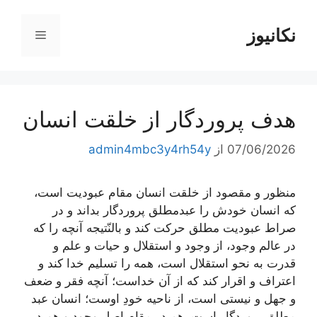
رش
ه
نکانیوز
فهرست
حتوا
هدف پروردگار از خلقت انسان
07/06/2026
از
admin4mbc3y4rh54y
منظور و مقصود از خلقت انسان مقام عبودیت است،
كه انسان خودش را عبدمطلق پروردگار بداند و در
صراط عبودیت مطلق حركت كند و
بالنّتیجه
آنچه را كه
در عالم وجود، از وجود و استقلال و حیات و علم و
قدرت به نحو استقلال است، همه را تسلیم خدا كند و
اعتراف و اقرار كند كه از آن خداست؛ آنچه فقر و ضعف
و جهل و نیستی است، از ناحیه خودِ اوست؛ انسان عبد
مطلقِ پروردگار است، هم در مقام اصل وجود و هم در