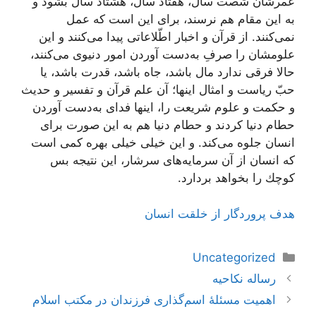
عمرشان شصت سال، هفتاد سال، هشتاد سال بشود و
به این مقام هم نرسند، برای این است كه عمل
نمی‌كنند. از قرآن و اخبار اطّلاعاتی پیدا می‌كنند و این
علومشان را صرفِ به‌دست آوردن امور دنیوی می‌كنند،
حالا فرقی ندارد مال باشد، جاه باشد، قدرت باشد، یا
حبّ ریاست و امثال اینها؛ آن علم قرآن و تفسیر و حدیث
و حكمت و علوم شریعت را، اینها فدای به‌دست آوردن
حطام دنیا كردند و حطام دنیا هم به این صورت برای
انسان جلوه می‌كند. و این خیلی خیلی بهره كمی است
كه انسان از آن سرمایه‌های سرشار، این نتیجه بس
كوچك را بخواهد بردارد.
هدف پروردگار از خلقت انسان
دسته‌ها
Uncategorized
ناوبری
رساله نکاحیه
نوشته‌ها
اهمیت مسئلۀ اسم‌گذارى فرزندان در مكتب اسلام