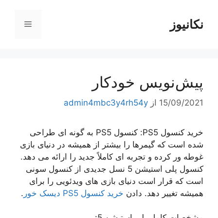
رش
ه
نکانیوز
فهرست
حتوا
پیش‌نویس خودکار
15/09/2021
از
admin4mbc3y4rh54y
خرید کنسول PS5: کنسول PS5 به گونه ای طراحی
شده است که گیمرها را بیشتر از همیشه در دنیای بازی
غوطه ور کرده و تجربه ای کاملاً جدید را ارائه می دهد.
کنسول پلی استیشن 5 نسل جدیدی از کنسول سونی
است که قرار است دنیای بازی های ویدئویی را برای
همیشه تغییر دهد. دادن
خرید کنسول PS5 دیسک خور
.
مشخصات کامل پلی استیشن 5: