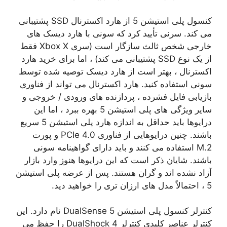
کنسول پلی استیشن 5 از هارد اکسترنال SSD پشتیبانی
می کند. سرنی تأیید کرد که سونی با هارد دیسک های
خارجی شخص ثالث سازگار است (سری Xbox X فقط
از یک نوع SSD پشتیبانی می کند) ، اما برای خرید هارد
اکسترنال ، بهتر است از هارد دیسک توصیه شده توسط
سونی استفاده کنید. هارد اکسترنال می تواند از فناوری
بازیابی فایل فشرده ، پردازنده های ورودی / خروجی و
سایر ویژگی های پلی استیشن 5 بهره ببرد ، اما این
درایوها باید حداقل به اندازه هارد پلی استیشن 5 سریع
باشند. چنین درایوهایی از فناوری PCIe 4.0 و پورت
M.2 استفاده می کنند و باید دارای گواهینامه سونی
باشند. شایان ذکر است که این درایوها هنوز وارد بازار
آزاد نشده اند و گران هستند. پس از عرضه پلی استیشن
5 ، احتمالاً مدل های ارزان تری را خواهید دید.
کنترلر کنسول پلی استیشن 5 DualSense نام دارد. این
کنترلر عناصر کلیدی کنترلر DualShock 4 را حفظ می