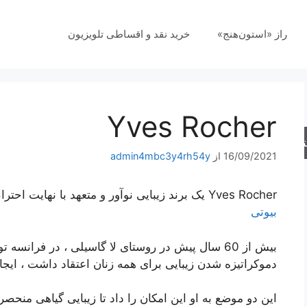
راز «استون‌هنج»
خرید نقد و اقساطی تلویزیون
Yves Rocher
جو
16/09/2021
از
admin4mbc3y4rh54y
Yves Rocher یک برند زیبایی نوآور و متعهد با نهایت احترام به کره زمین و پوست است
بیوتی
بیش از 60 سال پیش در روستای لا گاسیلی ، در فرانس
دموکراتیزه شدن زیبایی برای همه زنان اعتقاد داشت ، ایجا
این دو موضع به او این امکان را داد تا زیبایی گیاهی منحصر 