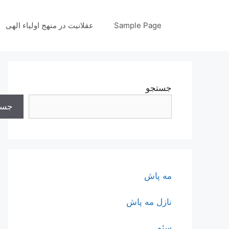
رش
ه
Sample Page
عقلانیت در منهج اولیاء الهی
حتوا
جستجو
جست
مه پاش
نازل مه پاش
سئو